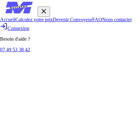
Accueil
Calculez votre prix
Devenir Convoyeur
FAQ
Nous contacter
Accueil
Devenir Convoyeur
FAQ
Nous contacter
Calculez votre prix
Connexion
Connexion
Besoin d'aide ?
Ouvrir le menu
Devis instantané
07 49 53 38 42
Calculez votre tarif
Obtenez votre devis en moins de 2 minutes. Prix transparent, sans
frais cachés.
Étape
1
sur 4
Itinéraire
Itinéraire
Véhicule
Calcul